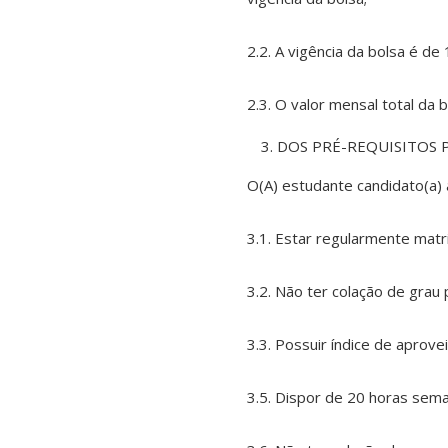
2.2. A vigência da bolsa é d
2.3. O valor mensal total da 
DOS PRÉ-REQUISITOS P
O(A) estudante candidato(a)
3.1. Estar regularmente mat
3.2. Não ter colação de grau 
3.3. Possuir índice de aprove
3.5. Dispor de 20 horas sema