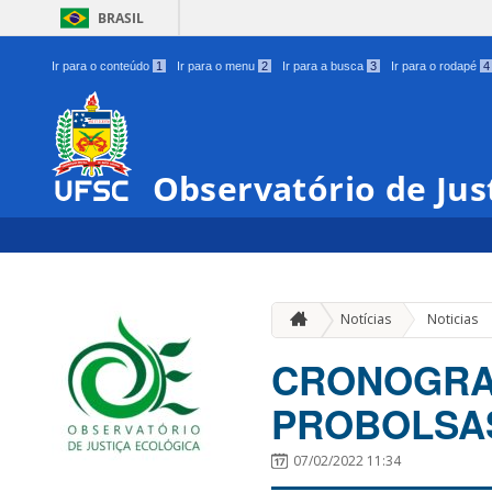
BRASIL
Ir para o conteúdo
1
Ir para o menu
2
Ir para a busca
3
Ir para o rodapé
4
Observatório de Jus
Notícias
Noticias
CRONOGRAM
PROBOLSAS
07/02/2022 11:34