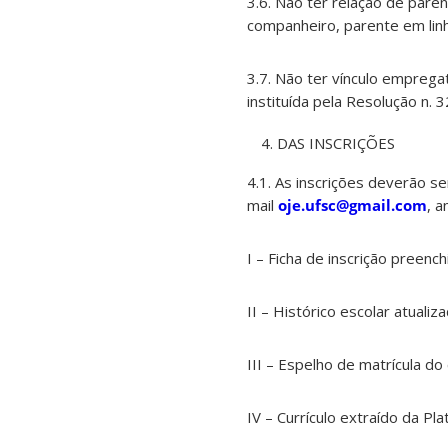
3.6. Não ter relação de pare
companheiro, parente em linha
3.7. Não ter vínculo emprega
instituída pela Resolução n. 
DAS INSCRIÇÕES
4.1. As inscrições deverão s
mail
oje.ufsc@gmail.com
, 
I – Ficha de inscrição preench
II – Histórico escolar atualiza
III – Espelho de matrícula do
IV – Currículo extraído da P