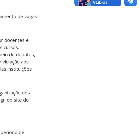
chimento de vagas
por docentes e
s cursos.
 meio de debates,
a violação aos
as instituições
rganização dos
ign do site do
 período de