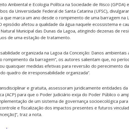
to Ambiental e Ecologia Política na Sociedade de Risco (GPDA) 
ambos da Universidade Federal de Santa Catarina (UFSC), divulgar
 data que marca um ano desde o rompimento de uma barragem na 
 O episódio afetou a qualidade da água naquele ecossistema e ca
Natural Municipal das Dunas da Lagoa, atingindo dezenas de res
uos de uma estação de tratamento.
onsabilidade organizada na Lagoa da Conceição: Danos ambientais
do rompimento da barragem”, os autores salientam que, no perío
iou quaisquer medidas efetivas para reversão do perecimento da
 do quadro de irresponsabilidade organizada”.
nsdisciplinar e gratuita, assessoram juridicamente entidades da 
lica (ACP) para que o Poder Judiciário exija do Poder Público o 
a implementação de um sistema de governança socioecológica par
controle e fiscalização dos impactos presentes e futuros vincula
ceição]”, traz a nota.