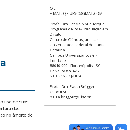
OJE
E-MAIL: OJE.UFSC@GMAIL.COM
Profa. Dra. Leticia Albuquerque
Programa de Pós-Graduação em
Direito
Centro de Ciências Jurídicas
Universidade Federal de Santa
Catarina
Campus Universitário, s/n -
 a
Trindade
88040-900 - Florianópolis - SC
Caixa Postal 476
Sala 316, CCJ/UFSC
Profa. Dra. Paula Brügger
CCB/UFSC
paula.brugger@ufsc.br
no uso de suas
rtura das
nsão no âmbito do