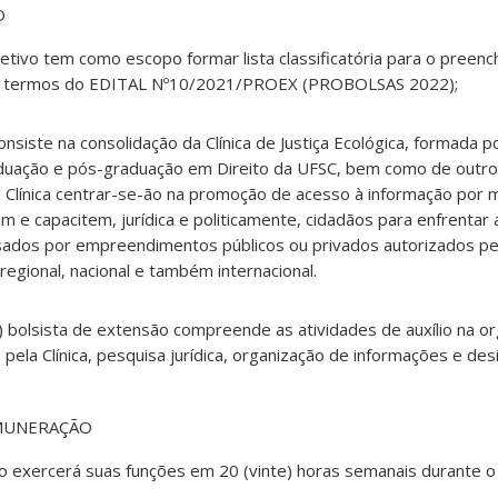
O
etivo tem como escopo formar lista classificatória para o preen
nos termos do EDITAL Nº10/2021/PROEX (PROBOLSAS 2022);
nsiste na consolidação da Clínica de Justiça Ecológica, formada 
duação e pós-graduação em Direito da UFSC, bem como de outro
da Clínica centrar-se-ão na promoção de acesso à informação por
m e capacitem, jurídica e politicamente, cidadãos para enfrentar 
sados por empreendimentos públicos ou privados autorizados pel
 regional, nacional e também internacional.
a) bolsista de extensão compreende as atividades de auxílio na o
pela Clínica, pesquisa jurídica, organização de informações e des
EMUNERAÇÃO
ão exercerá suas funções em 20 (vinte) horas semanais durante o