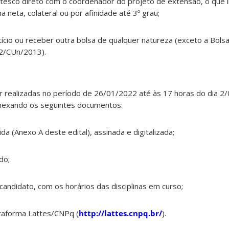
ntesco direto com o coordenador do projeto de extensão, o que in
 neta, colateral ou por afinidade até 3º grau;
tício ou receber outra bolsa de qualquer natureza (exceto a Bolsa
32/CUn/2013).
er realizadas no período de 26/01/2022 até às 17 horas do dia 2
anexando os seguintes documentos:
ida (Anexo A deste edital), assinada e digitalizada;
do;
 candidato, com os horários das disciplinas em curso;
lataforma Lattes/CNPq (
http://lattes.cnpq.br/
).