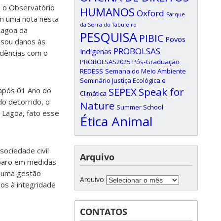
e o Observatório
HUMANOS
Oxford
Parque
am uma nota nesta
da Serra do Tabuleiro
Lagoa da
PESQUISA
PIBIC
Povos
usou danos às
PROBOLSAS
Indigenas
idências com o
PROBOLSAS2025
Pós-Graduação
REDESS
Semana do Meio Ambiente
Seminário Justiça Ecológica e
SEPEX
Speak for
 após 01 Ano do
Climática
do decorrido, o
Nature
Summer School
 Lagoa, fato esse
Ética Animal
sociedade civil
Arquivo
amparo em medidas
a uma gestão
Arquivo
dos à integridade
CONTATOS