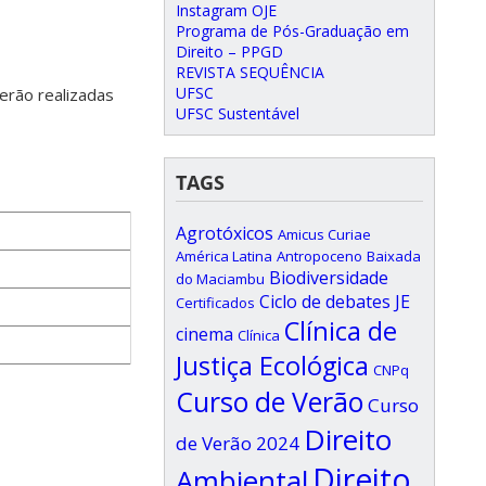
Instagram OJE
Programa de Pós-Graduação em
Direito – PPGD
REVISTA SEQUÊNCIA
UFSC
serão realizadas
UFSC Sustentável
TAGS
Agrotóxicos
Amicus Curiae
América Latina
Antropoceno
Baixada
Biodiversidade
do Maciambu
Ciclo de debates JE
Certificados
Clínica de
cinema
Clínica
Justiça Ecológica
CNPq
Curso de Verão
Curso
Direito
de Verão 2024
Direito
Ambiental