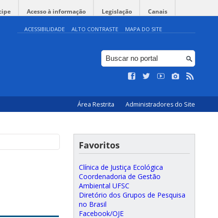
cipe
Acesso à informação
Legislação
Canais
ACESSIBILIDADE
ALTO CONTRASTE
MAPA DO SITE
Área Restrita
Administradores do Site
Favoritos
Clínica de Justiça Ecológica
Coordenadoria de Gestão
Ambiental UFSC
Diretório dos Grupos de Pesquisa
no Brasil
Facebook/OJE