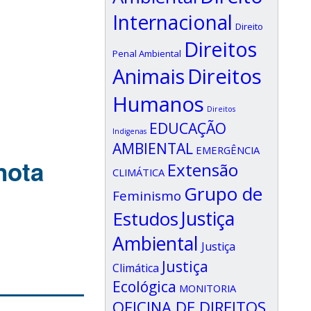
Internacional
Direito
Direitos
Penal Ambiental
Animais
Direitos
Humanos
Direitos
EDUCAÇÃO
Indigenas
AMBIENTAL
EMERGÊNCIA
nota
Extensão
CLIMÁTICA
Grupo de
Feminismo
Estudos
Justiça
Ambiental
Justiça
Justiça
Climática
Ecológica
MONITORIA
OFICINA DE DIREITOS