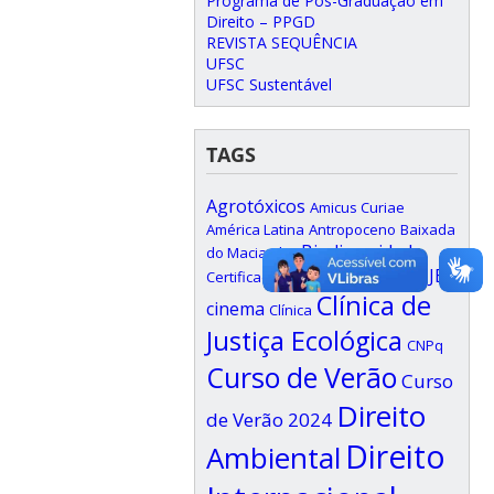
Programa de Pós-Graduação em
Direito – PPGD
REVISTA SEQUÊNCIA
UFSC
UFSC Sustentável
TAGS
Agrotóxicos
Amicus Curiae
América Latina
Antropoceno
Baixada
Biodiversidade
do Maciambu
Ciclo de debates JE
Certificados
Clínica de
cinema
Clínica
Justiça Ecológica
CNPq
Curso de Verão
Curso
Direito
de Verão 2024
Direito
Ambiental