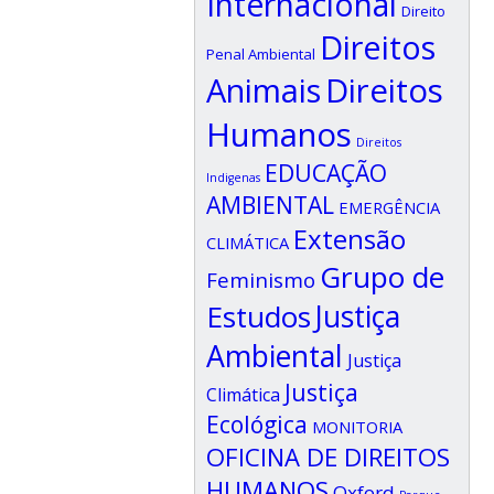
Internacional
Direito
Direitos
Penal Ambiental
Animais
Direitos
Humanos
Direitos
EDUCAÇÃO
Indigenas
AMBIENTAL
EMERGÊNCIA
Extensão
CLIMÁTICA
Grupo de
Feminismo
Estudos
Justiça
Ambiental
Justiça
Justiça
Climática
Ecológica
MONITORIA
OFICINA DE DIREITOS
HUMANOS
Oxford