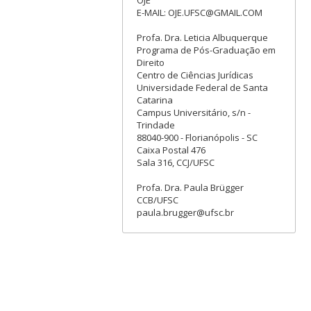
OJE
E-MAIL: OJE.UFSC@GMAIL.COM
Profa. Dra. Leticia Albuquerque
Programa de Pós-Graduação em
Direito
Centro de Ciências Jurídicas
Universidade Federal de Santa
Catarina
Campus Universitário, s/n -
Trindade
88040-900 - Florianópolis - SC
Caixa Postal 476
Sala 316, CCJ/UFSC
Profa. Dra. Paula Brügger
CCB/UFSC
paula.brugger@ufsc.br