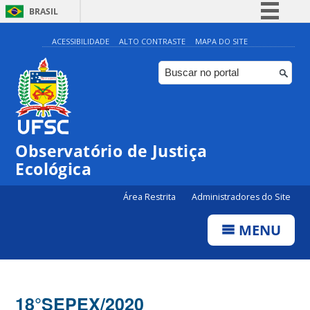
BRASIL
Simplifique!
ACESSIBILIDADE
ALTO CONTRASTE
MAPA DO SITE
Comunica BR
Participe
Acesso à informação
Legislação
Observatório de Justiça
Canais
Ecológica
Área Restrita
Administradores do Site
MENU
18°SEPEX/2020