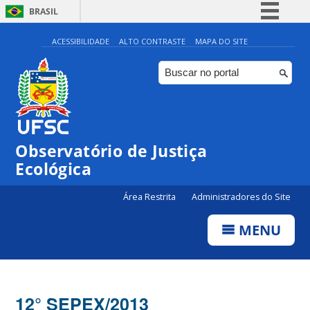
BRASIL
Simplifique!
ACESSIBILIDADE
ALTO CONTRASTE
MAPA DO SITE
Comunica BR
Participe
Acesso à informação
Legislação
Observatório de Justiça
Canais
Ecológica
Área Restrita
Administradores do Site
MENU
12° SEPEX/2013