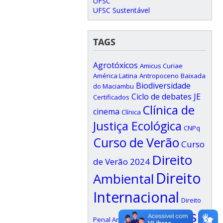
UFSC
UFSC Sustentável
TAGS
Agrotóxicos
Amicus Curiae
América Latina
Antropoceno
Baixada
Biodiversidade
do Maciambu
Ciclo de debates JE
Certificados
Clínica de
cinema
Clínica
Justiça Ecológica
CNPq
Curso de Verão
Curso
Direito
de Verão 2024
Direito
Ambiental
Internacional
Direito
Direitos
Penal Ambiental