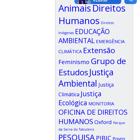
Animais
Direitos
Humanos
Direitos
EDUCAÇÃO
Indigenas
AMBIENTAL
EMERGÊNCIA
Extensão
CLIMÁTICA
Grupo de
Feminismo
Estudos
Justiça
Ambiental
Justiça
Justiça
Climática
Ecológica
MONITORIA
OFICINA DE DIREITOS
HUMANOS
Oxford
Parque
da Serra do Tabuleiro
PESQUISA
PIBIC
Povos