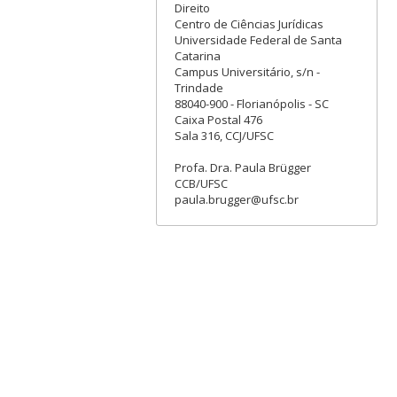
Direito
Centro de Ciências Jurídicas
Universidade Federal de Santa
Catarina
Campus Universitário, s/n -
Trindade
88040-900 - Florianópolis - SC
Caixa Postal 476
Sala 316, CCJ/UFSC
Profa. Dra. Paula Brügger
CCB/UFSC
paula.brugger@ufsc.br