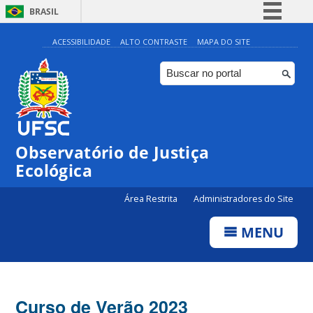
BRASIL
Simplifique!
ACESSIBILIDADE
ALTO CONTRASTE
MAPA DO SITE
Comunica BR
Participe
Acesso à informação
Legislação
Observatório de Justiça
Canais
Ecológica
Área Restrita
Administradores do Site
MENU
Curso de Verão 2023