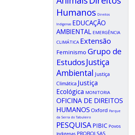
Animais
Direitos
Humanos
Direitos
EDUCAÇÃO
Indigenas
AMBIENTAL
EMERGÊNCIA
Extensão
CLIMÁTICA
Grupo de
Feminismo
Estudos
Justiça
Ambiental
Justiça
Justiça
Climática
Ecológica
MONITORIA
OFICINA DE DIREITOS
HUMANOS
Oxford
Parque
da Serra do Tabuleiro
PESQUISA
PIBIC
Povos
PROBOLSAS
Indigenas