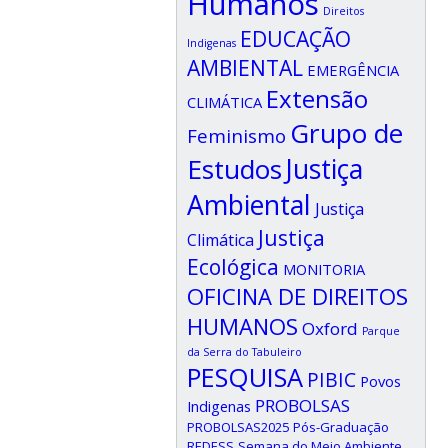
Humanos
Direitos
EDUCAÇÃO
Indigenas
AMBIENTAL
EMERGÊNCIA
Extensão
CLIMÁTICA
Grupo de
Feminismo
Estudos
Justiça
Ambiental
Justiça
Justiça
Climática
Ecológica
MONITORIA
OFICINA DE DIREITOS
HUMANOS
Oxford
Parque
da Serra do Tabuleiro
PESQUISA
PIBIC
Povos
PROBOLSAS
Indigenas
PROBOLSAS2025
Pós-Graduação
REDESS
Semana do Meio Ambiente