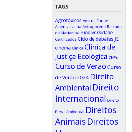
TAGS
Agrotóxicos
Amicus Curiae
América Latina
Antropoceno
Baixada
Biodiversidade
do Maciambu
Ciclo de debates JE
Certificados
Clínica de
cinema
Clínica
Justiça Ecológica
CNPq
Curso de Verão
Curso
Direito
de Verão 2024
Direito
Ambiental
Internacional
Direito
Direitos
Penal Ambiental
Animais
Direitos