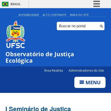
BRASIL
Simplifique!
ACESSIBILIDADE
ALTO CONTRASTE
MAPA DO SITE
Comunica BR
Participe
Acesso à informação
Legislação
Observatório de Justiça
Canais
Ecológica
Área Restrita
Administradores do Site
MENU
I Seminário de Justiça