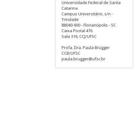
Universidade Federal de Santa
Catarina
Campus Universitário, s/n -
Trindade
88040-900 - Florianópolis - SC
Caixa Postal 476
Sala 316, CCJ/UFSC
Profa. Dra. Paula Brügger
CCB/UFSC
paula.brugger@ufsc.br