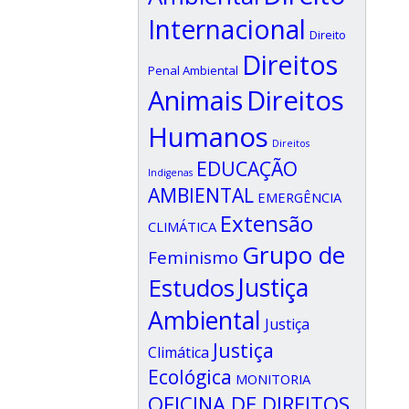
Internacional
Direito
Direitos
Penal Ambiental
Animais
Direitos
Humanos
Direitos
EDUCAÇÃO
Indigenas
AMBIENTAL
EMERGÊNCIA
Extensão
CLIMÁTICA
Grupo de
Feminismo
Estudos
Justiça
Ambiental
Justiça
Justiça
Climática
Ecológica
MONITORIA
OFICINA DE DIREITOS