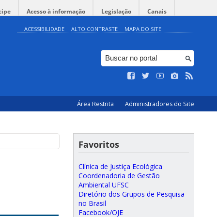
cipe
Acesso à informação
Legislação
Canais
ACESSIBILIDADE
ALTO CONTRASTE
MAPA DO SITE
Área Restrita
Administradores do Site
Favoritos
Clínica de Justiça Ecológica
Coordenadoria de Gestão
Ambiental UFSC
Diretório dos Grupos de Pesquisa
no Brasil
Facebook/OJE