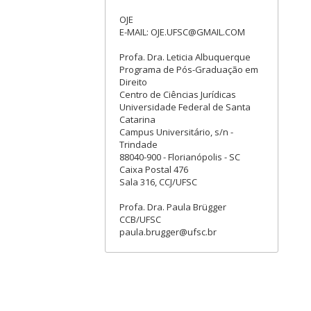
OJE
E-MAIL: OJE.UFSC@GMAIL.COM
Profa. Dra. Leticia Albuquerque
Programa de Pós-Graduação em
Direito
Centro de Ciências Jurídicas
Universidade Federal de Santa
Catarina
Campus Universitário, s/n -
Trindade
88040-900 - Florianópolis - SC
Caixa Postal 476
Sala 316, CCJ/UFSC
Profa. Dra. Paula Brügger
CCB/UFSC
paula.brugger@ufsc.br