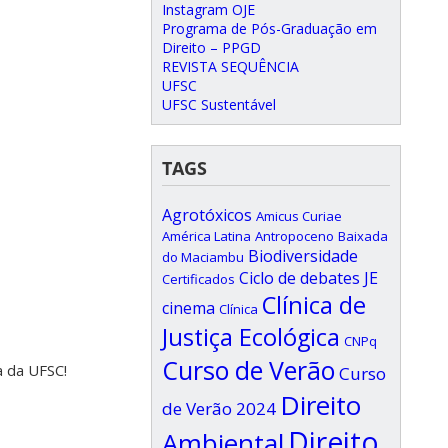
Instagram OJE
Programa de Pós-Graduação em
Direito – PPGD
REVISTA SEQUÊNCIA
UFSC
UFSC Sustentável
TAGS
Agrotóxicos
Amicus Curiae
América Latina
Antropoceno
Baixada
Biodiversidade
do Maciambu
Ciclo de debates JE
Certificados
Clínica de
cinema
Clínica
Justiça Ecológica
CNPq
Curso de Verão
a da UFSC!
Curso
Direito
de Verão 2024
Direito
Ambiental