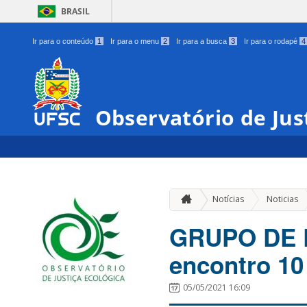
BRASIL
Ir para o conteúdo
1
Ir para o menu
2
Ir para a busca
3
Ir para o rodapé
4
Observatório de Jus
Notícias
Noticias
GRUPO DE E
encontro 10
05/05/2021 16:09