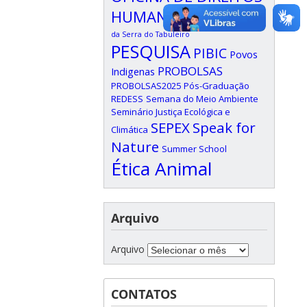
HUMANOS
Oxford
Parque
da Serra do Tabuleiro
PESQUISA
PIBIC
Povos
PROBOLSAS
Indigenas
PROBOLSAS2025
Pós-Graduação
REDESS
Semana do Meio Ambiente
Seminário Justiça Ecológica e
SEPEX
Speak for
Climática
Nature
Summer School
Ética Animal
Arquivo
Arquivo
CONTATOS