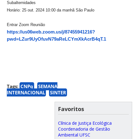
Subalternidades
Horário: 25 out. 2024 10:00 da manhã São Paulo
Entrar Zoom Reunião
https://us06web.zoom.us/j/87455941216?
pwd=LZur9UyOfuvN79aReLCYmXkAcrB4qT.1
Tags:
CNPq
SEMANA
INTERNACIONAL
SINTER
Favoritos
Clínica de Justiça Ecológica
Coordenadoria de Gestão
Ambiental UFSC