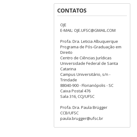
CONTATOS
OJE
E-MAIL: OJE.UFSC@GMAIL.COM
Profa. Dra. Leticia Albuquerque
Programa de Pós-Graduação em
Direito
Centro de Ciências Jurídicas
Universidade Federal de Santa
Catarina
Campus Universitário, s/n -
Trindade
88040-900 - Florianópolis - SC
Caixa Postal 476
Sala 316, CCJ/UFSC
Profa. Dra. Paula Brügger
CCB/UFSC
paula.brugger@ufsc.br