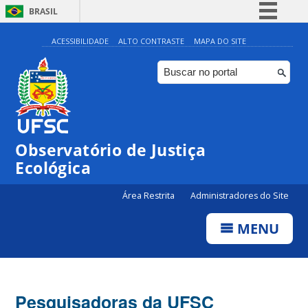
BRASIL
Simplifique!
ACESSIBILIDADE
ALTO CONTRASTE
MAPA DO SITE
Comunica BR
Participe
Acesso à informação
Legislação
Observatório de Justiça
Canais
Ecológica
Área Restrita
Administradores do Site
MENU
Pesquisadoras da UFSC