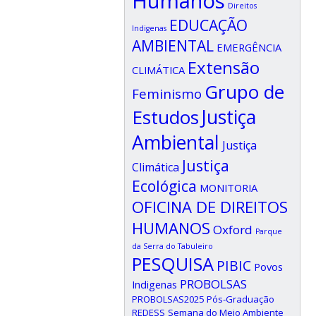
Humanos
Direitos
EDUCAÇÃO
Indigenas
AMBIENTAL
EMERGÊNCIA
Extensão
CLIMÁTICA
Grupo de
Feminismo
Estudos
Justiça
Ambiental
Justiça
Justiça
Climática
Ecológica
MONITORIA
OFICINA DE DIREITOS
HUMANOS
Oxford
Parque
da Serra do Tabuleiro
PESQUISA
PIBIC
Povos
PROBOLSAS
Indigenas
PROBOLSAS2025
Pós-Graduação
REDESS
Semana do Meio Ambiente