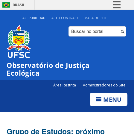
BRASIL
Simplifique!
ACESSIBILIDADE
ALTO CONTRASTE
MAPA DO SITE
Comunica BR
Participe
Acesso à informação
Legislação
Observatório de Justiça
Canais
Ecológica
Área Restrita
Administradores do Site
MENU
Grupo de Estudos: próximo