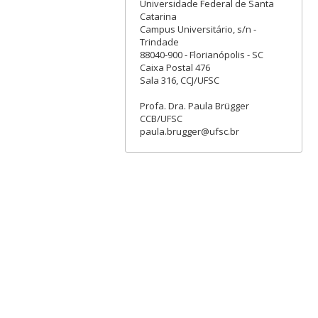
Universidade Federal de Santa
Catarina
Campus Universitário, s/n -
Trindade
88040-900 - Florianópolis - SC
Caixa Postal 476
Sala 316, CCJ/UFSC
Profa. Dra. Paula Brügger
CCB/UFSC
paula.brugger@ufsc.br