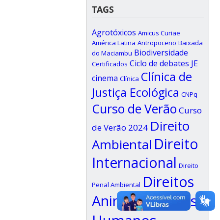
TAGS
Agrotóxicos
Amicus Curiae
América Latina
Antropoceno
Baixada
Biodiversidade
do Maciambu
Ciclo de debates JE
Certificados
Clínica de
cinema
Clínica
Justiça Ecológica
CNPq
Curso de Verão
Curso
Direito
de Verão 2024
Direito
Ambiental
Internacional
Direito
Direitos
Penal Ambiental
Animais
Direitos