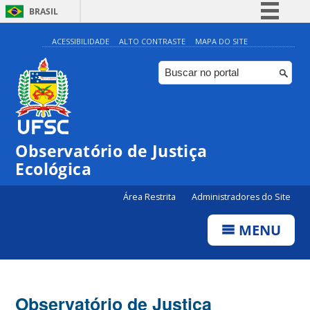
BRASIL
Simplifique!
ACESSIBILIDADE
ALTO CONTRASTE
MAPA DO SITE
Comunica BR
Participe
Acesso à informação
Legislação
Observatório de Justiça
Canais
Ecológica
Área Restrita
Administradores do Site
MENU
Observatório de Justiça