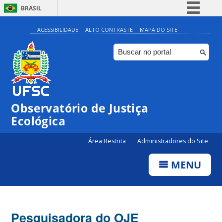
BRASIL
Simplifique!
ACESSIBILIDADE
ALTO CONTRASTE
MAPA DO SITE
Comunica BR
Participe
Acesso à informação
Legislação
Observatório de Justiça
Canais
Ecológica
Área Restrita
Administradores do Site
MENU
Pesquisadora do OJE