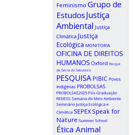
Grupo de
Feminismo
Estudos
Justiça
Ambiental
Justiça
Justiça
Climática
Ecológica
MONITORIA
OFICINA DE DIREITOS
HUMANOS
Oxford
Parque
da Serra do Tabuleiro
PESQUISA
PIBIC
Povos
PROBOLSAS
Indigenas
PROBOLSAS2025
Pós-Graduação
REDESS
Semana do Meio Ambiente
Seminário Justiça Ecológica e
SEPEX
Speak for
Climática
Nature
Summer School
Ética Animal