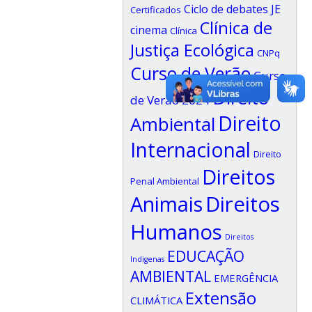
Ciclo de debates JE
Certificados
Clínica de
cinema
Clínica
Justiça Ecológica
CNPq
Curso de Verão
Curso
Direito
de Verão 2024
Direito
Ambiental
Internacional
Direito
Direitos
Penal Ambiental
Animais
Direitos
Humanos
Direitos
EDUCAÇÃO
Indigenas
AMBIENTAL
EMERGÊNCIA
Extensão
CLIMÁTICA