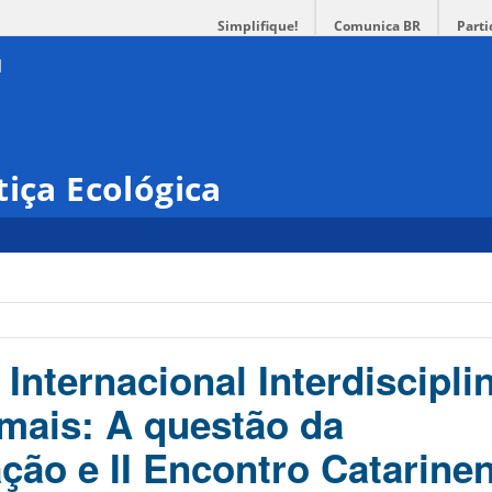
Simplifique!
Comunica BR
Parti
tiça Ecológica
Internacional Interdiscipli
imais: A questão da
ção e II Encontro Catarine