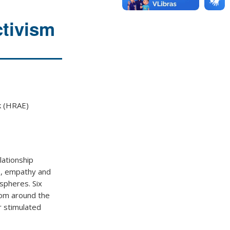
ctivism
k (HRAE)
lationship
ns, empathy and
 spheres. Six
rom around the
r stimulated