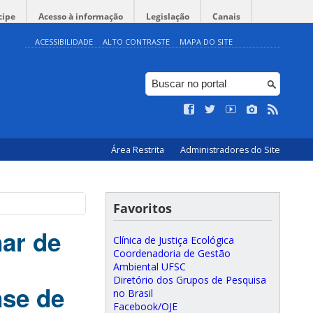
cipe
Acesso à informação
Legislação
Canais
ACESSIBILIDADE
ALTO CONTRASTE
MAPA DO SITE
Área Restrita
Administradores do Site
Favoritos
nar de
Clínica de Justiça Ecológica
Coordenadoria de Gestão
Ambiental UFSC
Diretório dos Grupos de Pesquisa
nse de
no Brasil
Facebook/OJE