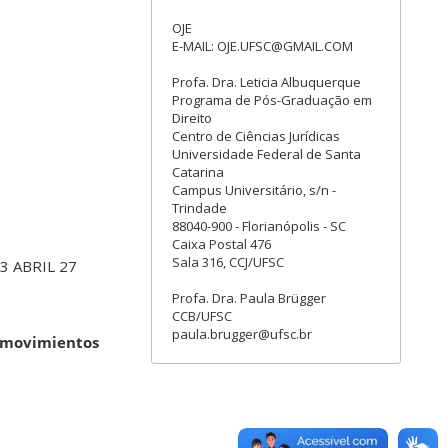
OJE
E-MAIL: OJE.UFSC@GMAIL.COM
Profa. Dra. Leticia Albuquerque
Programa de Pós-Graduação em
Direito
Centro de Ciências Jurídicas
Universidade Federal de Santa
Catarina
Campus Universitário, s/n -
Trindade
88040-900 - Florianópolis - SC
Caixa Postal 476
Sala 316, CCJ/UFSC
 13 ABRIL 27
Profa. Dra. Paula Brügger
CCB/UFSC
paula.brugger@ufsc.br
s movimientos