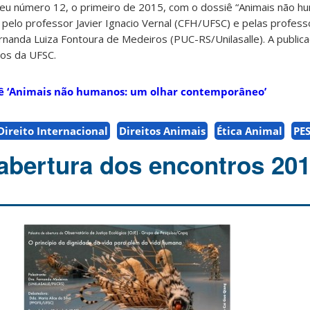
seu número 12, o primeiro de 2015, com o dossiê “Animais não h
elo professor Javier Ignacio Vernal (CFH/UFSC) e pelas professo
nanda Luiza Fontoura de Medeiros (PUC-RS/Unilasalle). A public
cos da UFSC.
siê ‘Animais não humanos: um olhar contemporâneo’
Direito Internacional
Direitos Animais
Ética Animal
PE
 abertura dos encontros 201