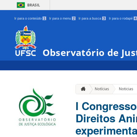
BRASIL
Ir para o conteúdo
1
Ir para o menu
2
Ir para a busca
3
Ir para o rodapé
4
Observatório de Jus
Notícias
Noticias
I Congresso 
Direitos An
experimenta