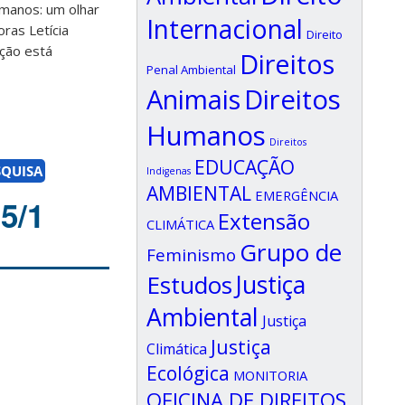
umanos: um olhar
Internacional
ras Letícia
Direito
ação está
Direitos
Penal Ambiental
Animais
Direitos
Humanos
Direitos
EDUCAÇÃO
SQUISA
Indigenas
AMBIENTAL
EMERGÊNCIA
5/1
Extensão
CLIMÁTICA
Grupo de
Feminismo
Estudos
Justiça
Ambiental
Justiça
Justiça
Climática
Ecológica
MONITORIA
OFICINA DE DIREITOS