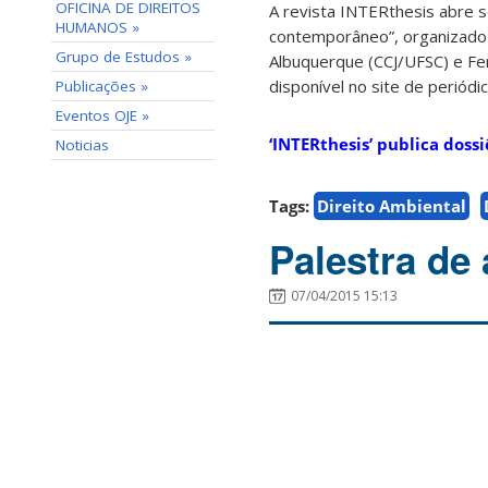
OFICINA DE DIREITOS
A revista INTERthesis abre 
HUMANOS »
contemporâneo”, organizado p
Grupo de Estudos »
Albuquerque (CCJ/UFSC) e Fer
disponível no site de periódi
Publicações »
Eventos OJE »
‘INTERthesis’ publica dos
Noticias
Tags:
Direito Ambiental
Palestra de
07/04/2015 15:13