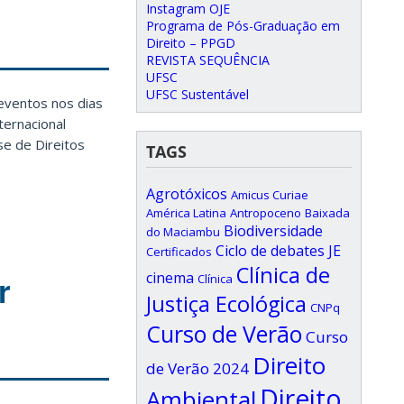
Instagram OJE
Programa de Pós-Graduação em
Direito – PPGD
REVISTA SEQUÊNCIA
UFSC
UFSC Sustentável
 eventos nos dias
ternacional
se de Direitos
TAGS
Agrotóxicos
Amicus Curiae
América Latina
Antropoceno
Baixada
Biodiversidade
do Maciambu
Ciclo de debates JE
Certificados
Clínica de
cinema
r
Clínica
Justiça Ecológica
CNPq
Curso de Verão
Curso
Direito
de Verão 2024
Direito
Ambiental