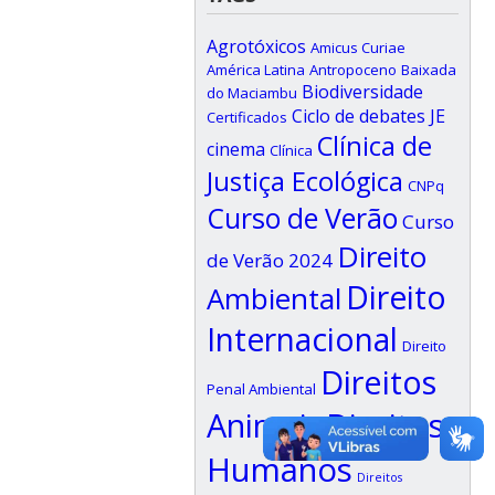
Agrotóxicos
Amicus Curiae
América Latina
Antropoceno
Baixada
Biodiversidade
do Maciambu
Ciclo de debates JE
Certificados
Clínica de
cinema
Clínica
Justiça Ecológica
CNPq
Curso de Verão
Curso
Direito
de Verão 2024
Direito
Ambiental
Internacional
Direito
Direitos
Penal Ambiental
Animais
Direitos
Humanos
Direitos