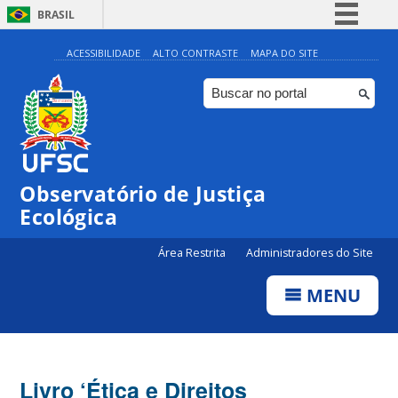
BRASIL
Simplifique!
ACESSIBILIDADE
ALTO CONTRASTE
MAPA DO SITE
Comunica BR
Participe
Acesso à informação
Legislação
Observatório de Justiça
Canais
Ecológica
Área Restrita
Administradores do Site
MENU
Livro ‘Ética e Direitos