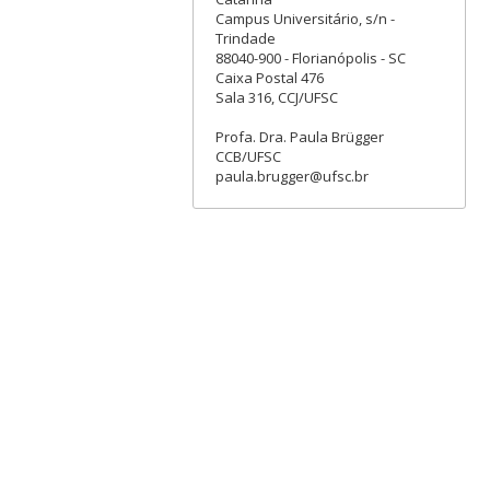
Campus Universitário, s/n -
Trindade
88040-900 - Florianópolis - SC
Caixa Postal 476
Sala 316, CCJ/UFSC
Profa. Dra. Paula Brügger
CCB/UFSC
paula.brugger@ufsc.br