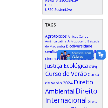
REVISTA SEQUÊNCIA
UFSC
UFSC Sustentável
TAGS
Agrotóxicos
Amicus Curiae
América Latina
Antropoceno
Baixada
Biodiversidade
do Maciambu
Ciclo de debates JE
Certificados
Clínica de
cinema
Clínica
Justiça Ecológica
CNPq
Curso de Verão
Curso
Direito
de Verão 2024
Direito
Ambiental
Internacional
Direito