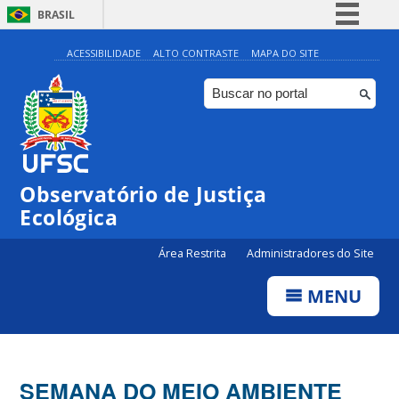
BRASIL
Simplifique!
ACESSIBILIDADE
ALTO CONTRASTE
MAPA DO SITE
Comunica BR
Participe
Acesso à informação
Legislação
Observatório de Justiça
Canais
Ecológica
Área Restrita
Administradores do Site
MENU
SEMANA DO MEIO AMBIENTE