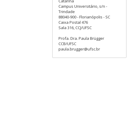
Catarina
Campus Universitário, s/n -
Trindade
88040-900 - Florianópolis - SC
Caixa Postal 476
Sala 316, CCJ/UFSC
Profa. Dra. Paula Brügger
CCB/UFSC
paula.brugger@ufsc.br