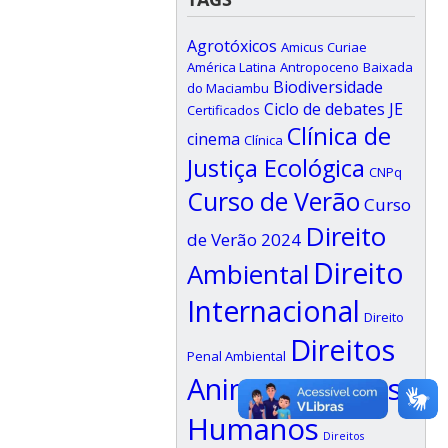
Agrotóxicos
Amicus Curiae
América Latina
Antropoceno
Baixada
Biodiversidade
do Maciambu
Ciclo de debates JE
Certificados
Clínica de
cinema
Clínica
Justiça Ecológica
CNPq
Curso de Verão
Curso
Direito
de Verão 2024
Direito
Ambiental
Internacional
Direito
Direitos
Penal Ambiental
Animais
Direitos
Humanos
Direitos