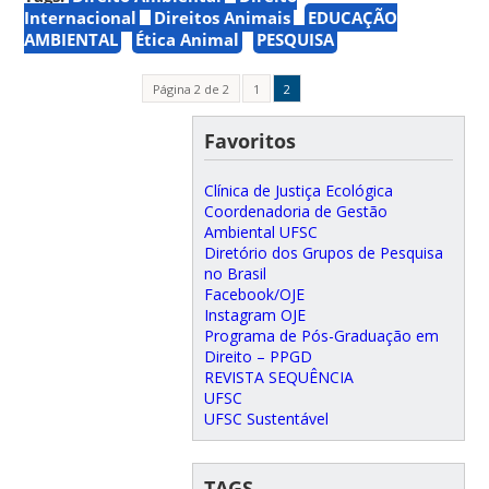
Internacional
Direitos Animais
EDUCAÇÃO
AMBIENTAL
Ética Animal
PESQUISA
Página 2 de 2
1
2
Favoritos
Clínica de Justiça Ecológica
Coordenadoria de Gestão
Ambiental UFSC
Diretório dos Grupos de Pesquisa
no Brasil
Facebook/OJE
Instagram OJE
Programa de Pós-Graduação em
Direito – PPGD
REVISTA SEQUÊNCIA
UFSC
UFSC Sustentável
TAGS