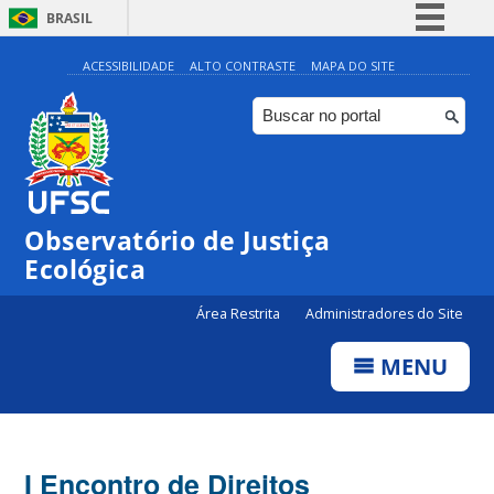
BRASIL
Simplifique!
ACESSIBILIDADE
ALTO CONTRASTE
MAPA DO SITE
Comunica BR
Participe
Acesso à informação
Legislação
Observatório de Justiça
Canais
Ecológica
Área Restrita
Administradores do Site
MENU
I Encontro de Direitos