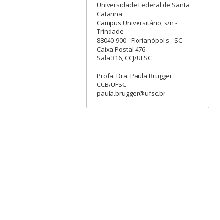
Universidade Federal de Santa
Catarina
Campus Universitário, s/n -
Trindade
88040-900 - Florianópolis - SC
Caixa Postal 476
Sala 316, CCJ/UFSC
Profa. Dra. Paula Brügger
CCB/UFSC
paula.brugger@ufsc.br