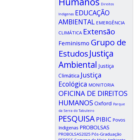
Humanos
Direitos
EDUCAÇÃO
Indigenas
AMBIENTAL
EMERGÊNCIA
Extensão
CLIMÁTICA
Grupo de
Feminismo
Estudos
Justiça
Ambiental
Justiça
Justiça
Climática
Ecológica
MONITORIA
OFICINA DE DIREITOS
HUMANOS
Oxford
Parque
da Serra do Tabuleiro
PESQUISA
PIBIC
Povos
PROBOLSAS
Indigenas
PROBOLSAS2025
Pós-Graduação
REDESS
Semana do Meio Ambiente