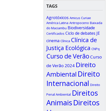
TAGS
Agrotóxicos
Amicus Curiae
América Latina
Antropoceno
Baixada
Biodiversidade
do Maciambu
Ciclo de debates JE
Certificados
Clínica de
cinema
Clínica
Justiça Ecológica
CNPq
Curso de Verão
Curso
Direito
de Verão 2024
Direito
Ambiental
Internacional
Direito
Direitos
Penal Ambiental
Animais
Direitos