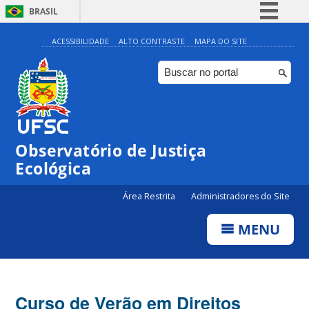
BRASIL
Simplifique!
ACESSIBILIDADE
ALTO CONTRASTE
MAPA DO SITE
Comunica BR
Participe
Acesso à informação
Legislação
Observatório de Justiça
Canais
Ecológica
Área Restrita
Administradores do Site
MENU
Curso de Verão em Direitos