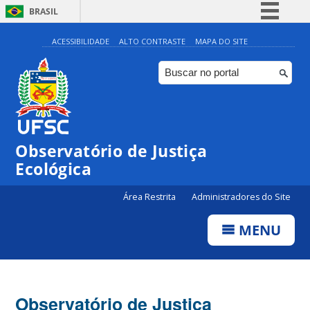
BRASIL
Simplifique!
ACESSIBILIDADE
ALTO CONTRASTE
MAPA DO SITE
Comunica BR
Participe
Acesso à informação
Legislação
Observatório de Justiça
Canais
Ecológica
Área Restrita
Administradores do Site
MENU
Observatório de Justiça