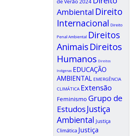
Direito
de Verão 2024
Direito
Ambiental
Internacional
Direito
Direitos
Penal Ambiental
Animais
Direitos
Humanos
Direitos
EDUCAÇÃO
Indigenas
AMBIENTAL
EMERGÊNCIA
Extensão
CLIMÁTICA
Grupo de
Feminismo
Estudos
Justiça
Ambiental
Justiça
Justiça
Climática