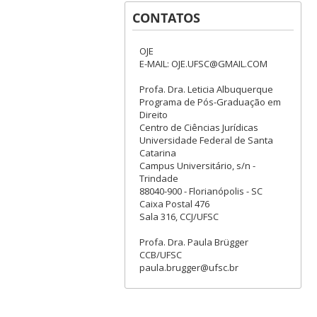
CONTATOS
OJE
E-MAIL: OJE.UFSC@GMAIL.COM
Profa. Dra. Leticia Albuquerque
Programa de Pós-Graduação em
Direito
Centro de Ciências Jurídicas
Universidade Federal de Santa
Catarina
Campus Universitário, s/n -
Trindade
88040-900 - Florianópolis - SC
Caixa Postal 476
Sala 316, CCJ/UFSC
Profa. Dra. Paula Brügger
CCB/UFSC
paula.brugger@ufsc.br