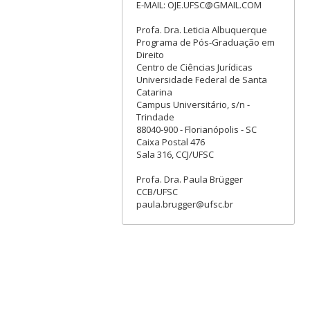
E-MAIL: OJE.UFSC@GMAIL.COM
Profa. Dra. Leticia Albuquerque
Programa de Pós-Graduação em
Direito
Centro de Ciências Jurídicas
Universidade Federal de Santa
Catarina
Campus Universitário, s/n -
Trindade
88040-900 - Florianópolis - SC
Caixa Postal 476
Sala 316, CCJ/UFSC
Profa. Dra. Paula Brügger
CCB/UFSC
paula.brugger@ufsc.br