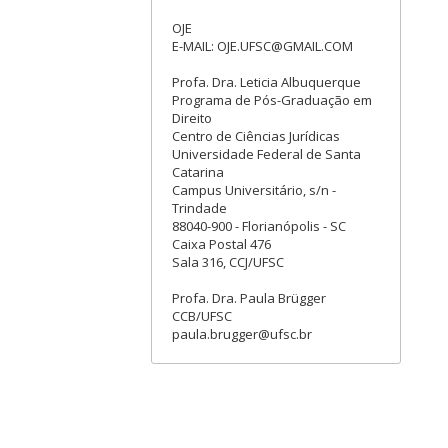
OJE
E-MAIL: OJE.UFSC@GMAIL.COM
Profa. Dra. Leticia Albuquerque
Programa de Pós-Graduação em
Direito
Centro de Ciências Jurídicas
Universidade Federal de Santa
Catarina
Campus Universitário, s/n -
Trindade
88040-900 - Florianópolis - SC
Caixa Postal 476
Sala 316, CCJ/UFSC
Profa. Dra. Paula Brügger
CCB/UFSC
paula.brugger@ufsc.br