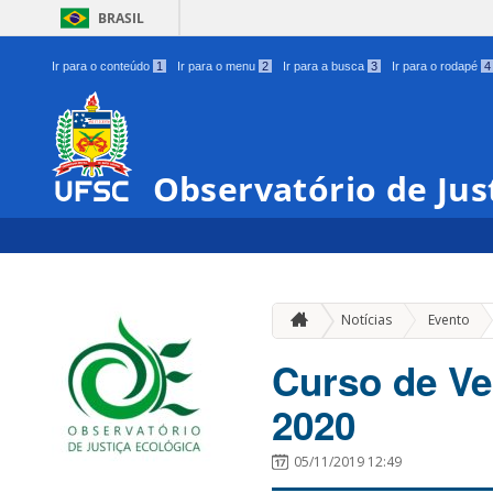
BRASIL
Ir para o conteúdo
1
Ir para o menu
2
Ir para a busca
3
Ir para o rodapé
4
Observatório de Jus
»
Notícias
Evento
Curso de Ve
2020
05/11/2019 12:49