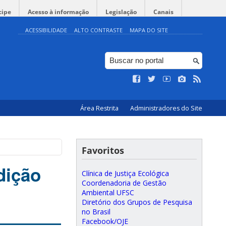
cipe
Acesso à informação
Legislação
Canais
ACESSIBILIDADE
ALTO CONTRASTE
MAPA DO SITE
Área Restrita
Administradores do Site
Favoritos
dição
Clínica de Justiça Ecológica
Coordenadoria de Gestão
Ambiental UFSC
Diretório dos Grupos de Pesquisa
no Brasil
Facebook/OJE