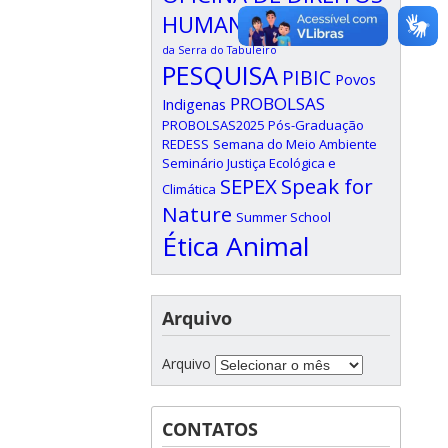
HUMANOS
Oxford
Parque
da Serra do Tabuleiro
PESQUISA
PIBIC
Povos
PROBOLSAS
Indigenas
PROBOLSAS2025
Pós-Graduação
REDESS
Semana do Meio Ambiente
Seminário Justiça Ecológica e
SEPEX
Speak for
Climática
Nature
Summer School
Ética Animal
Arquivo
Arquivo
CONTATOS