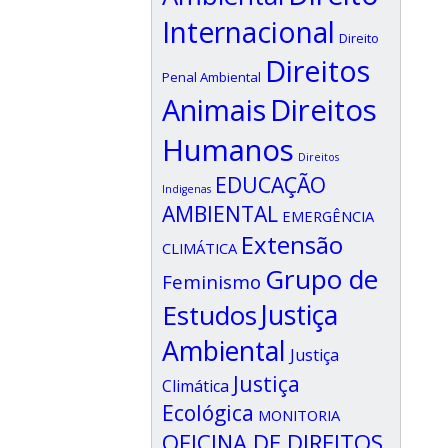
Internacional
Direito
Direitos
Penal Ambiental
Animais
Direitos
Humanos
Direitos
EDUCAÇÃO
Indigenas
AMBIENTAL
EMERGÊNCIA
Extensão
CLIMÁTICA
Grupo de
Feminismo
Estudos
Justiça
Ambiental
Justiça
Justiça
Climática
Ecológica
MONITORIA
OFICINA DE DIREITOS