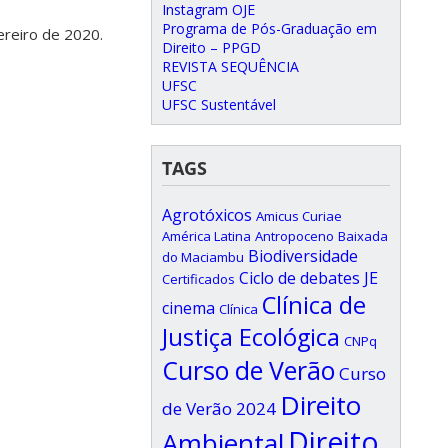
Instagram OJE
Programa de Pós-Graduação em
ereiro de 2020.
Direito – PPGD
REVISTA SEQUÊNCIA
UFSC
UFSC Sustentável
TAGS
Agrotóxicos
Amicus Curiae
América Latina
Antropoceno
Baixada
Biodiversidade
do Maciambu
Ciclo de debates JE
Certificados
Clínica de
cinema
Clínica
Justiça Ecológica
CNPq
Curso de Verão
Curso
Direito
de Verão 2024
Direito
Ambiental