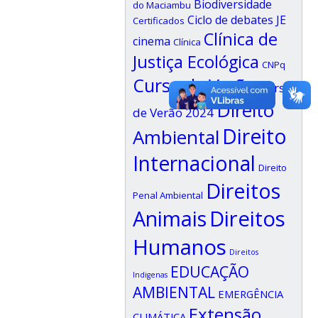
Biodiversidade
do Maciambu
Ciclo de debates JE
Certificados
Clínica de
cinema
Clínica
Justiça Ecológica
CNPq
Curso de Verão
Curso
Direito
de Verão 2024
Direito
Ambiental
Internacional
Direito
Direitos
Penal Ambiental
Animais
Direitos
Humanos
Direitos
EDUCAÇÃO
Indigenas
AMBIENTAL
EMERGÊNCIA
Extensão
CLIMÁTICA