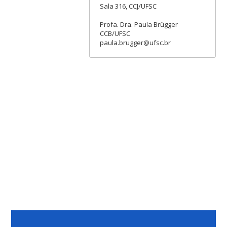
Sala 316, CCJ/UFSC
Profa. Dra. Paula Brügger
CCB/UFSC
paula.brugger@ufsc.br