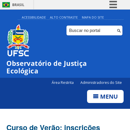
BRASIL
Simplifique!
ACESSIBILIDADE
ALTO CONTRASTE
MAPA DO SITE
Comunica BR
Participe
Acesso à informação
Legislação
Observatório de Justiça
Canais
Ecológica
Área Restrita
Administradores do Site
MENU
Curso de Verão: inscrições