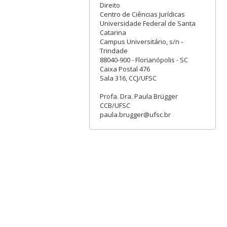
Direito
Centro de Ciências Jurídicas
Universidade Federal de Santa
Catarina
Campus Universitário, s/n -
Trindade
88040-900 - Florianópolis - SC
Caixa Postal 476
Sala 316, CCJ/UFSC
Profa. Dra. Paula Brügger
CCB/UFSC
paula.brugger@ufsc.br