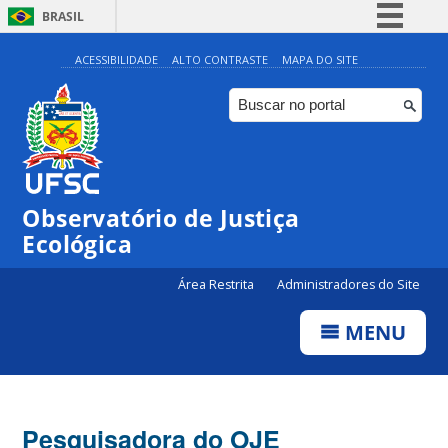
BRASIL
Simplifique!
ACESSIBILIDADE
ALTO CONTRASTE
MAPA DO SITE
Comunica BR
Participe
Acesso à informação
Legislação
Observatório de Justiça
Canais
Ecológica
Área Restrita
Administradores do Site
MENU
Pesquisadora do OJE