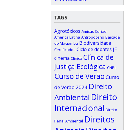
TAGS
Agrotóxicos
Amicus Curiae
América Latina
Antropoceno
Baixada
Biodiversidade
do Maciambu
Ciclo de debates JE
Certificados
Clínica de
cinema
Clínica
Justiça Ecológica
CNPq
Curso de Verão
Curso
Direito
de Verão 2024
Direito
Ambiental
Internacional
Direito
Direitos
Penal Ambiental