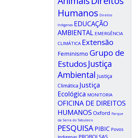
Animais
Direitos
Humanos
Direitos
EDUCAÇÃO
Indigenas
AMBIENTAL
EMERGÊNCIA
Extensão
CLIMÁTICA
Grupo de
Feminismo
Estudos
Justiça
Ambiental
Justiça
Justiça
Climática
Ecológica
MONITORIA
OFICINA DE DIREITOS
HUMANOS
Oxford
Parque
da Serra do Tabuleiro
PESQUISA
PIBIC
Povos
PROBOLSAS
Indigenas