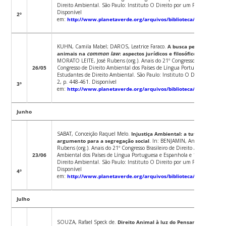
Direito Ambiental. São Paulo: Instituto O Direito por um Planeta Verde,
Disponível
2º
em:
http://www.planetaverde.org/arquivos/biblioteca/arquivo_20
KUHN, Camila Mabel; DAROS, Leatrice Faraco.
A busca pela personali
animais na
common law
: aspectos jurídicos e filosóficos
. In: BENJ
MORATO LEITE, José Rubens (org.). Anais do 21º Congresso Brasileiro de
26/05
Congresso de Direito Ambiental dos Países de Língua Portuguesa e Espa
Estudantes de Direito Ambiental. São Paulo: Instituto O Direito por um
2, p. 448-461. Disponível
3º
em:
http://www.planetaverde.org/arquivos/biblioteca/arquivo_20
Junho
SABAT, Conceição Raquel Melo.
Injustiça Ambiental: a tutela do me
argumento para a segregação social
. In: BENJAMIN, Antônio Herma
Rubens (org.). Anais do 21º Congresso Brasileiro de Direito Ambiental, 1
23/06
Ambiental dos Países de Língua Portuguesa e Espanhola e 11º Congresso
Direito Ambiental. São Paulo: Instituto O Direito por um Planeta Verde,
Disponível
4º
em:
http://www.planetaverde.org/arquivos/biblioteca/arquivo_20
Julho
SOUZA, Rafael Speck de.
Direito Animal à luz do Pensamento Sist