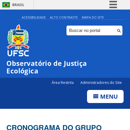
BRASIL
Simplifique!
ACESSIBILIDADE
ALTO CONTRASTE
MAPA DO SITE
Comunica BR
Participe
Acesso à informação
Legislação
Observatório de Justiça
Canais
Ecológica
Área Restrita
Administradores do Site
MENU
CRONOGRAMA DO GRUPO