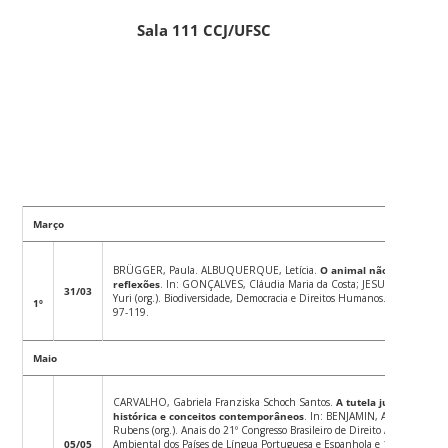
Sala 111 CCJ/UFSC
Março
BRÜGGER, Paula. ALBUQUERQUE, Letícia.
O animal não-humano na
reflexões
. In: GONÇALVES, Cláudia Maria da Costa; JESUS, Thiago All
31/03
Yuri (org.). Biodiversidade, Democracia e Direitos Humanos. Rio de Janei
1º
97-119.
Maio
CARVALHO, Gabriela Franziska Schoch Santos.
A tutela jurídica dos 
histórica e conceitos contemporâneos
. In: BENJAMIN, Antônio Her
Rubens (org.). Anais do 21º Congresso Brasileiro de Direito Ambiental, 1
05/05
Ambiental dos Países de Língua Portuguesa e Espanhola e 11º Congresso