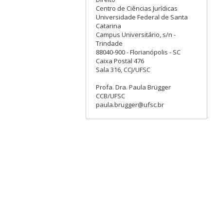
Centro de Ciências Jurídicas
Universidade Federal de Santa
Catarina
Campus Universitário, s/n -
Trindade
88040-900 - Florianópolis - SC
Caixa Postal 476
Sala 316, CCJ/UFSC
Profa. Dra. Paula Brügger
CCB/UFSC
paula.brugger@ufsc.br