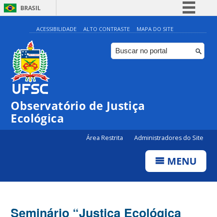
BRASIL
Simplifique!
ACESSIBILIDADE
ALTO CONTRASTE
MAPA DO SITE
Comunica BR
Participe
Acesso à informação
Legislação
Observatório de Justiça
Canais
Ecológica
Área Restrita
Administradores do Site
MENU
Seminário “Justiça Ecológica