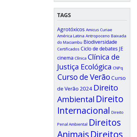
TAGS
Agrotóxicos
Amicus Curiae
América Latina
Antropoceno
Baixada
Biodiversidade
do Maciambu
Ciclo de debates JE
Certificados
Clínica de
cinema
Clínica
Justiça Ecológica
CNPq
Curso de Verão
Curso
Direito
de Verão 2024
Direito
Ambiental
Internacional
Direito
Direitos
Penal Ambiental
Animais
Direitos