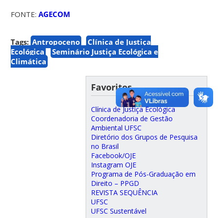
FONTE:
AGECOM
Tags:
Antropoceno
Clínica de Justiça
Ecológica
Seminário Justiça Ecológica e
Climática
Favoritos
Clínica de Justiça Ecológica
Coordenadoria de Gestão
Ambiental UFSC
Diretório dos Grupos de Pesquisa
no Brasil
Facebook/OJE
Instagram OJE
Programa de Pós-Graduação em
Direito – PPGD
REVISTA SEQUÊNCIA
UFSC
UFSC Sustentável